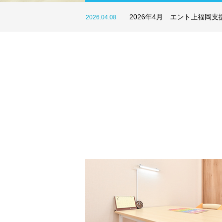
令和7年度 エント上福岡事
2026.03.25
エント夏休みのお知らせ
2026.08.04
2026年4月 エント上福岡
2026.04.08
きこえ・発達の課題によることば・
令和7年度 エント上福岡事
2026.03.25
エント夏休みのお知らせ
2026.08.04
ミュニケーションの遅れに対し、専
的な知識を持った職員が個別で支援
ます。 一人一人に合わせた課題と目
を設定し、お子さまにとって一番わ
りやすい方法で理解を促し、知って
言葉の数を増やしたり、読む・書く
練習などコミュニケーションに必要
力を身につけていけるようにプログ
ムを作成します。
詳細を見る