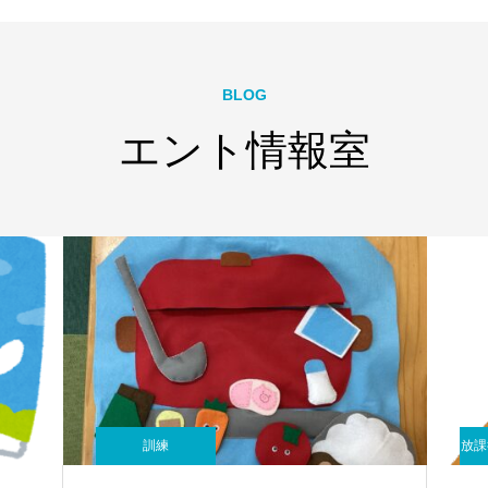
BLOG
エント情報室
訓練
放課