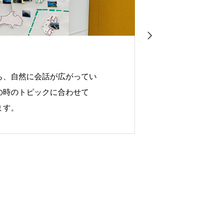
【0歳から通
ち、自然に会話が広がってい
エントでは幅
の時のトピックに合わせて
や訓練道具を
ます。