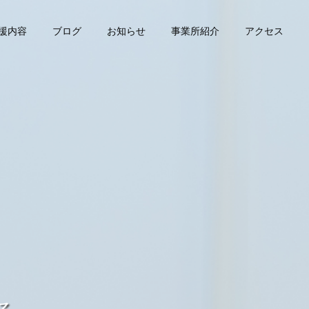
援内容
ブログ
お知らせ
事業所紹介
アクセス
支援内容一覧
ビス
聴覚障害
放課後等デイサービ
ス
写真を使った練習
オリジナルカード教
Ⅳ）
材