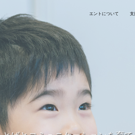
エントについて
支
児童発達支援
放課後等デイサー
未就学児
訓練
絵本
エプロンシアター
音楽療法
知能検査（WISC-