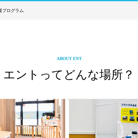
業所アンケート
支援プログラム
コ
0歳～6歳を対象に最大4人の少人数で
業所アンケート
門
音楽療法によることばとコミュニケー
し
ションの支援を行っています。 子ども
標
たちの豊かな想像力を音楽によって引
か
き出し、表現するためには、聴く力・
る
見る力・伝える力を支援していきま
ABOUT ENT
の
す。
エントってどんな場所？
な
ラ
詳細を見る