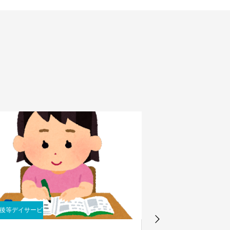
後等デイサービ
難聴児
ス