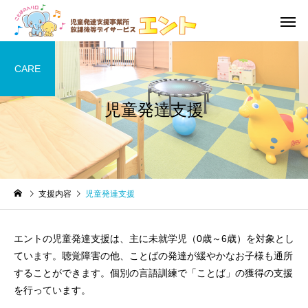
CARE
児童発達支援
利用の流れ・利用料金
児童発達
未就学児
未就学児
支援内容
児童発達支援
訓練道具
絵本
発達障害
音楽療
エントの児童発達支援は、主に未就学児（0歳～6歳）を対象とし
ています。聴覚障害の他、ことばの発達が緩やかなお子様も通所
することができます。個別の言語訓練で「ことば」の獲得の支援
を行っています。