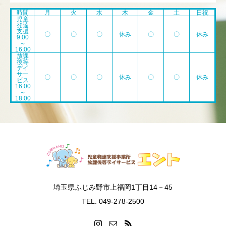
時間
月
火
水
木
金
土
日祝
児童
発達
支援
〇
〇
〇
休み
〇
〇
休み
9:00
～
16:00
放課
後等
デイ
サー
〇
〇
〇
休み
〇
〇
休み
ビス
16:00
～
18:00
埼玉県ふじみ野市上福岡1丁目14－45
TEL. 049-278-2500