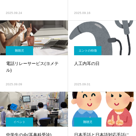
2025.09.24
2025.09.16
難聴児
エントの特徴
電話リレーサービス(ヨメテ
人工内耳の日
ル)
2025.09.09
2025.09.01
イベント
難聴児
中学生の会(耳鼻科受診)
日本手話と日本語対応手話に