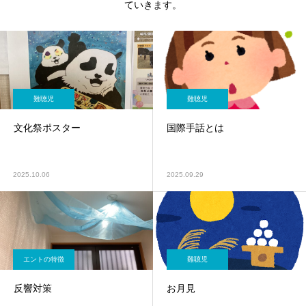
ていきます。
難聴児
難聴児
文化祭ポスター
国際手話とは
2025.10.06
2025.09.29
エントの特徴
難聴児
反響対策
お月見