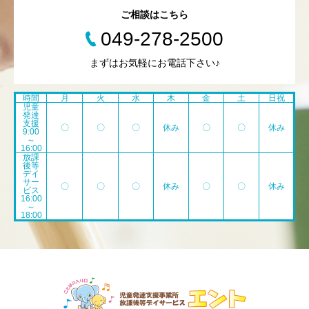
ご相談はこちら
049-278-2500
まずはお気軽にお電話下さい♪
時間
月
火
水
木
金
土
日祝
児童
発達
支援
〇
〇
〇
休み
〇
〇
休み
9:00
～
16:00
放課
後等
デイ
サー
〇
〇
〇
休み
〇
〇
休み
ビス
16:00
～
18:00