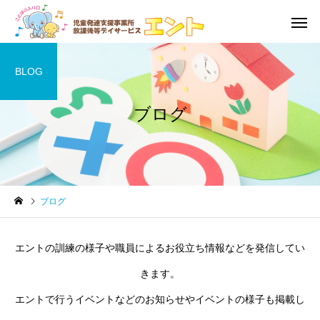
BLOG
ブログ
利用の流れ・利用料金
児童発達
未就学児
未就学児
ブログ
訓練道具
絵本
発達障害
音楽療
エントの訓練の様子や職員によるお役立ち情報などを発信してい
きます。
エントで行うイベントなどのお知らせやイベントの様子も掲載し