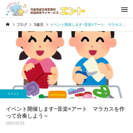
ブログ
5歳児
イベント開催します~音楽×アート マラカスを作って合奏しよう～
利用の流れ・利用料金
児童発達
未就学児
未就学児
訓練道具
絵本
イベント
発達障害
音楽療
イベント開催します~音楽×アート マラカスを作
って合奏しよう～
2022.05.23