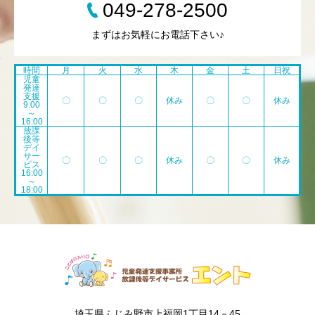
049-278-2500
まずはお気軽にお電話下さい♪
時間
月
火
水
木
金
土
日祝
児童
発達
支援
〇
〇
〇
休み
〇
〇
休み
9:00
～
16:00
放課
後等
デイ
サー
〇
〇
〇
休み
〇
〇
休み
ビス
16:00
～
18:00
埼玉県ふじみ野市上福岡1丁目14－45