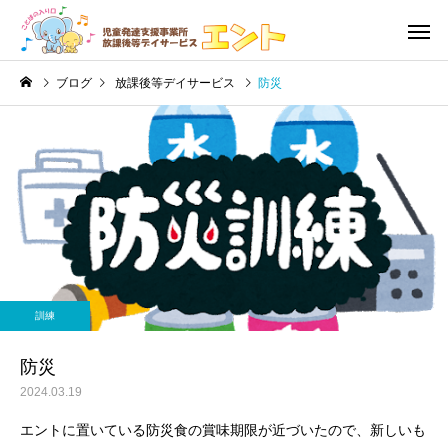
ブログ
放課後等デイサービス
防災
利用の流れ・利用料金
児童発達
未就学児
未就学児
訓練道具
絵本
訓練
発達障害
音楽療
防災
2024.03.19
エントに置いている防災食の賞味期限が近づいたので、新しいも