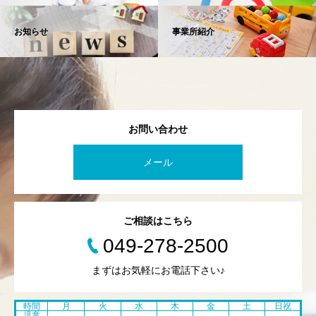
お知らせ
事業所紹介
お問い合わせ
メール
ご相談はこちら
049-278-2500
まずはお気軽にお電話下さい♪
時間
月
火
水
木
金
土
日祝
児童