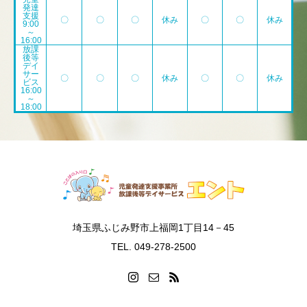
発達
支援
〇
〇
〇
休み
〇
〇
休み
9:00
～
16:00
放課
後等
デイ
サー
〇
〇
〇
休み
〇
〇
休み
ビス
16:00
～
18:00
埼玉県ふじみ野市上福岡1丁目14－45
TEL. 049-278-2500