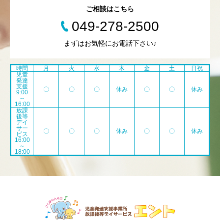
ご相談はこちら
049-278-2500
まずはお気軽にお電話下さい♪
時間
月
火
水
木
金
土
日祝
児童
発達
支援
〇
〇
〇
休み
〇
〇
休み
9:00
～
16:00
放課
後等
デイ
サー
〇
〇
〇
休み
〇
〇
休み
ビス
16:00
～
18:00