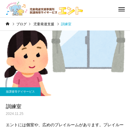
ブログ
児童発達支援
訓練室
利用の流れ・利用料金
児童発達
未分類
未就学児
訓練道具
絵本
放課後等デイサービス
発達障害
音楽療
訓練室
2024.11.25
エントには個室や、広めのプレイルームがあります。プレイルー