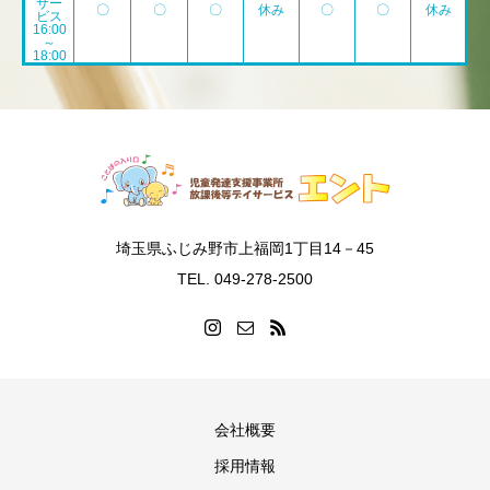
サー
〇
〇
〇
休み
〇
〇
休み
ビス
16:00
～
18:00
埼玉県ふじみ野市上福岡1丁目14－45
TEL. 049-278-2500
会社概要
採用情報