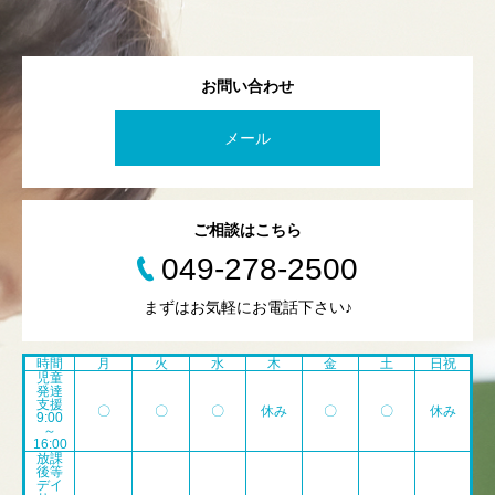
お問い合わせ
メール
ご相談はこちら
049-278-2500
まずはお気軽にお電話下さい♪
時間
月
火
水
木
金
土
日祝
児童
発達
支援
〇
〇
〇
休み
〇
〇
休み
9:00
～
16:00
放課
後等
デイ