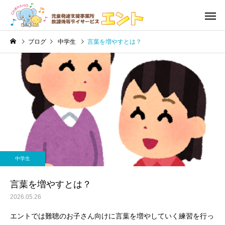
ブログ
中学生
言葉を増やすとは？
利用の流れ・利用料金
児童発達
未就学児
未就学児
訓練道具
絵本
中学生
発達障害
音楽療
言葉を増やすとは？
2026.05.26
エントでは難聴のお子さん向けに言葉を増やしていく練習を行っ